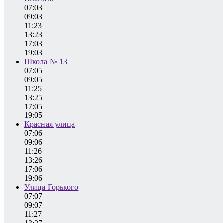
07:03
09:03
11:23
13:23
17:03
19:03
Школа № 13
07:05
09:05
11:25
13:25
17:05
19:05
Красная улица
07:06
09:06
11:26
13:26
17:06
19:06
Улица Горького
07:07
09:07
11:27
13:27