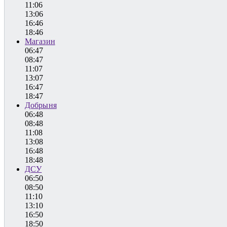
11:06
13:06
16:46
18:46
Магазин
06:47
08:47
11:07
13:07
16:47
18:47
Добрыня
06:48
08:48
11:08
13:08
16:48
18:48
ДСУ
06:50
08:50
11:10
13:10
16:50
18:50