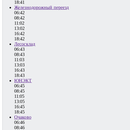
18:41
Железнодорожный переезд
06:42
08:42
11:02
13:02
16:42
18:42
Лесосклад
06:43
08:43
11:03
13:03
16:43
18:43
ЮНЭКТ
06:45
08:45
11:05
13:05
16:45
18:45
Очаково
06:46
08:46