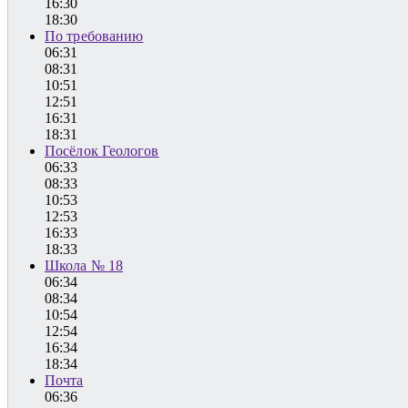
16:30
18:30
По требованию
06:31
08:31
10:51
12:51
16:31
18:31
Посёлок Геологов
06:33
08:33
10:53
12:53
16:33
18:33
Школа № 18
06:34
08:34
10:54
12:54
16:34
18:34
Почта
06:36