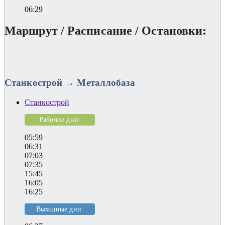
06:29
Маршрут / Расписание / Остановки:
Станкострой → Металлобаза
Станкострой
Рабочие дни:
05:59
06:31
07:03
07:35
15:45
16:05
16:25
Выходные дни: