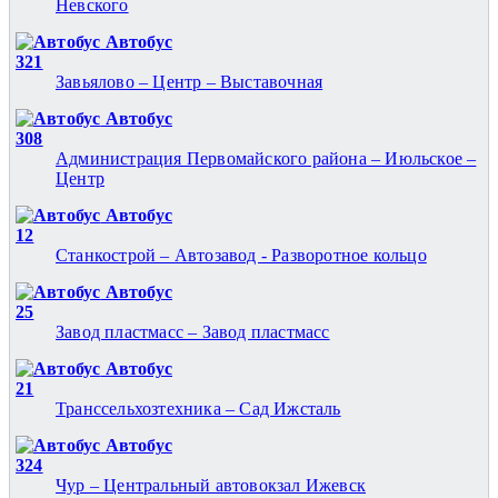
Невского
Автобус
321
Завьялово – Центр – Выставочная
Автобус
308
Администрация Первомайского района – Июльское –
Центр
Автобус
12
Станкострой – Автозавод - Разворотное кольцо
Автобус
25
Завод пластмасс – Завод пластмасс
Автобус
21
Транссельхозтехника – Сад Ижсталь
Автобус
324
Чур – Центральный автовокзал Ижевск