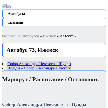
Автобуcы
Трамваи
Расписание автобусов
»
Ижевск
» Автобус 73
Автобус 73, Ижевск
Собор Александра Невского – Шунды
Шунды – Собор Александра Невского
Маршрут / Расписание / Остановки:
Собор Александра Невского → Шунды