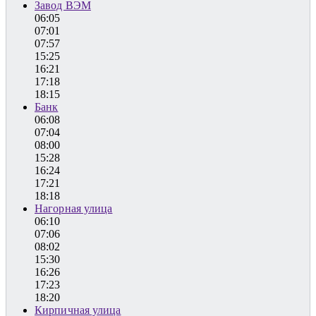
Завод ВЭМ
06:05
07:01
07:57
15:25
16:21
17:18
18:15
Банк
06:08
07:04
08:00
15:28
16:24
17:21
18:18
Нагорная улица
06:10
07:06
08:02
15:30
16:26
17:23
18:20
Кирпичная улица