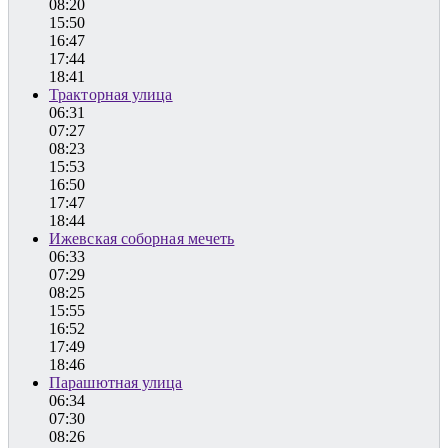
08:20
15:50
16:47
17:44
18:41
Тракторная улица
06:31
07:27
08:23
15:53
16:50
17:47
18:44
Ижевская соборная мечеть
06:33
07:29
08:25
15:55
16:52
17:49
18:46
Парашютная улица
06:34
07:30
08:26