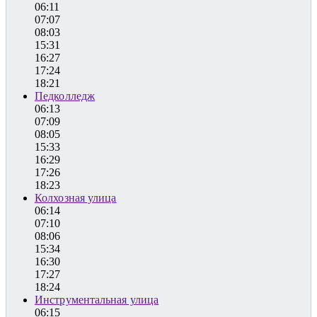
06:11
07:07
08:03
15:31
16:27
17:24
18:21
Педколледж
06:13
07:09
08:05
15:33
16:29
17:26
18:23
Колхозная улица
06:14
07:10
08:06
15:34
16:30
17:27
18:24
Инструментальная улица
06:15