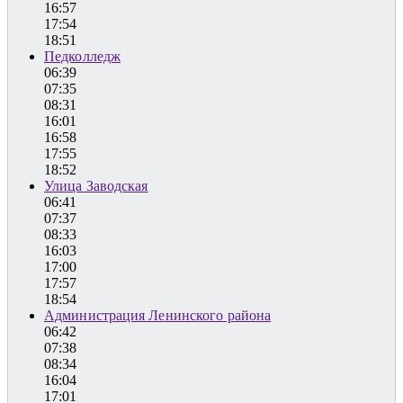
16:57
17:54
18:51
Педколледж
06:39
07:35
08:31
16:01
16:58
17:55
18:52
Улица Заводская
06:41
07:37
08:33
16:03
17:00
17:57
18:54
Администрация Ленинского района
06:42
07:38
08:34
16:04
17:01