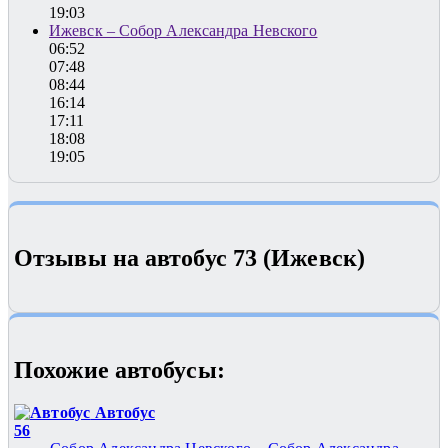
19:03
Ижевск – Собор Александра Невского
06:52
07:48
08:44
16:14
17:11
18:08
19:05
Отзывы на автобус 73 (Ижевск)
Похожие автобуcы:
Автобус
56