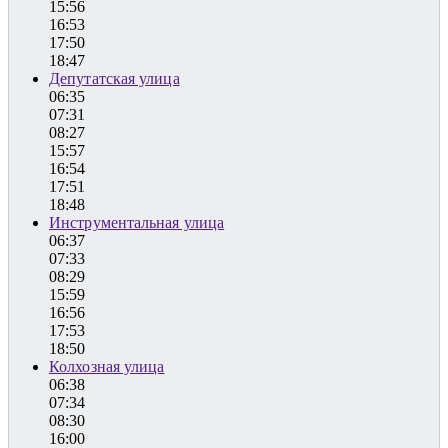
15:56
16:53
17:50
18:47
Депутатская улица
06:35
07:31
08:27
15:57
16:54
17:51
18:48
Инструментальная улица
06:37
07:33
08:29
15:59
16:56
17:53
18:50
Колхозная улица
06:38
07:34
08:30
16:00