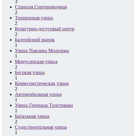
3
Станция Сортировочная
2
Тихорецкая улица
2
Культурно-досуговый центр
2
Балтийский рынок
1
Улица Павлика Морозова
1
Минусинская улица
2
Беговая улица
1
Коммунистическая улица
2
Автомобильная улица
1
Улица Генерала Толстикова
1
Батальная улица
2
Судостроительная улица
1