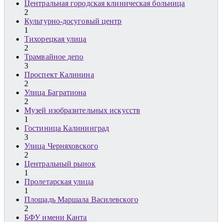
Центральная городская клиническая больница
2
Культурно-досуговый центр
1
Тихорецкая улица
2
Трамвайное депо
3
Проспект Калинина
2
Улица Багратиона
2
Музей изобразительных искусств
1
Гостиница Калининград
3
Улица Черняховского
2
Центральный рынок
1
Пролетарская улица
1
Площадь Маршала Василевского
2
БФУ имени Канта