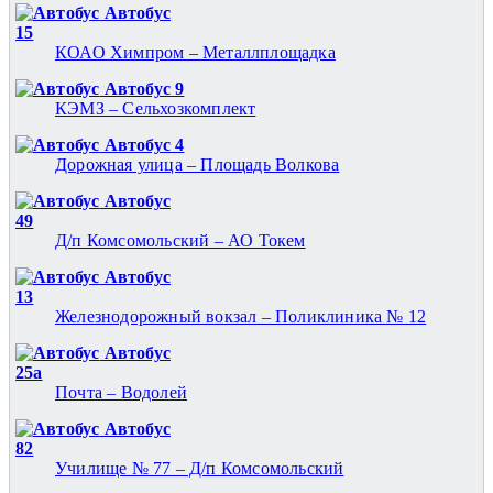
Автобус
15
КОАО Химпром – Металлплощадка
Автобус 9
КЭМЗ – Сельхозкомплект
Автобус 4
Дорожная улица – Площадь Волкова
Автобус
49
Д/п Комсомольский – АО Токем
Автобус
13
Железнодорожный вокзал – Поликлиника № 12
Автобус
25а
Почта – Водолей
Автобус
82
Училище № 77 – Д/п Комсомольский