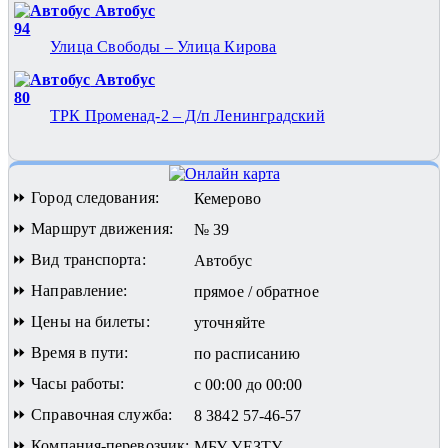
Автобус
94
Улица Свободы – Улица Кирова
Автобус
80
ТРК Променад-2 – Д/п Ленинградский
⏩ Город следования:
Кемерово
⏩ Маршрут движения:
№ 39
⏩ Вид транспорта:
Автобус
⏩ Направление:
прямое / обратное
⏩ Цены на билеты:
уточняйте
⏩ Время в пути:
по расписанию
⏩ Часы работы:
с 00:00 до 00:00
⏩ Справочная служба:
8 3842 57-46-57
⏩ Компания-перевозчик:
МБУ УЕЗТУ