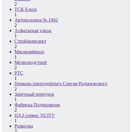
2
ТСК Блеск
1
Автоколонна № 1962
2
Асфальтная улица
1
Стройкомплект
2
Мясокомбинат
1
Мелиоводстрой
2
РТС
1
Церковь преподобного Сергия Радонежского
2
Заречный переулок
1
Фабрика Подорожник
2
ПАЗ сервис УЕЗТУ
1
Развилка
2