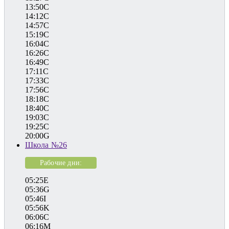
13:50C
14:12C
14:57C
15:19C
16:04C
16:26C
16:49C
17:11C
17:33C
17:56C
18:18C
18:40C
19:03C
19:25C
20:00G
Школа №26
Рабочие дни:
05:25E
05:36G
05:46I
05:56K
06:06C
06:16M