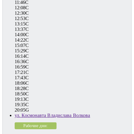
11:46C
12:08C
12:30C
12:53C
13:15C
13:37C
14:00C
14:22C
15:07C
15:29C
16:14C
16:36C
16:59C
17:21C
17:43C
18:06C
18:28C
18:50C
19:13C
19:35C
20:05G
ул. Космонавта Владислава Волкова
Рабочие дни: