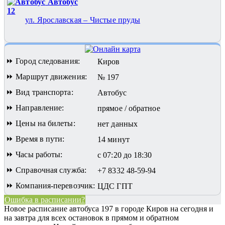
Автобус
12
ул. Ярославская – Чистые пруды
⏩ Город следования:
Киров
⏩ Маршрут движения:
№ 197
⏩ Вид транспорта:
Автобус
⏩ Направление:
прямое / обратное
⏩ Цены на билеты:
нет данных
⏩ Время в пути:
14 минут
⏩ Часы работы:
с 07:20 до 18:30
⏩ Справочная служба:
+7 8332 48-59-94
⏩ Компания-перевозчик:
ЦДС ГПТ
Ошибка в расписании?
Новое расписание автобуса 197 в городе Киров на сегодня и
на завтра для всех остановок в прямом и обратном