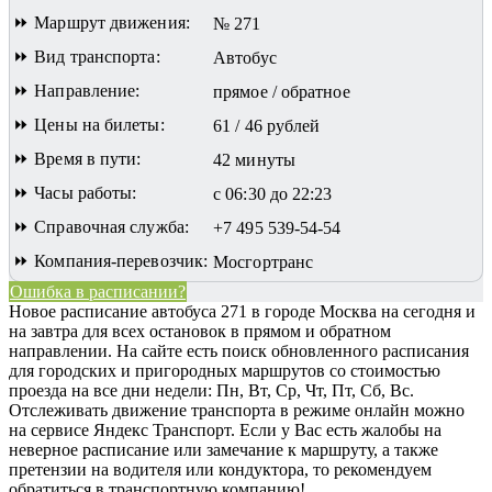
⏩ Маршрут движения:
№ 271
⏩ Вид транспорта:
Автобус
⏩ Направление:
прямое / обратное
⏩ Цены на билеты:
61 / 46 рублей
⏩ Время в пути:
42 минуты
⏩ Часы работы:
с 06:30 до 22:23
⏩ Справочная служба:
+7 495 539-54-54
⏩ Компания-перевозчик:
Мосгортранс
Ошибка в расписании?
Новое расписание автобуса 271 в городе Москва на сегодня и
на завтра для всех остановок в прямом и обратном
направлении. На сайте есть поиск обновленного расписания
для городских и пригородных маршрутов со стоимостью
проезда на все дни недели: Пн, Вт, Ср, Чт, Пт, Сб, Вс.
Отслеживать движение транспорта в режиме онлайн можно
на сервисе Яндекс Транспорт. Если у Вас есть жалобы на
неверное расписание или замечание к маршруту, а также
претензии на водителя или кондуктора, то рекомендуем
обратиться в транспортную компанию!