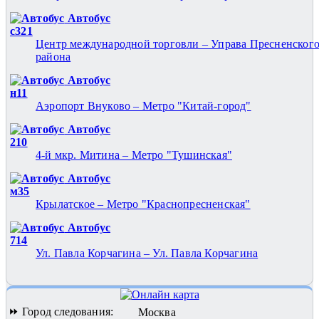
Автобус
с321
Центр международной торговли – Управа Пресненског
района
Автобус
н11
Аэропорт Внуково – Метро "Китай-город"
Автобус
210
4-й мкр. Митина – Метро "Тушинская"
Автобус
м35
Крылатское – Метро "Краснопресненская"
Автобус
714
Ул. Павла Корчагина – Ул. Павла Корчагина
⏩ Город следования:
Москва