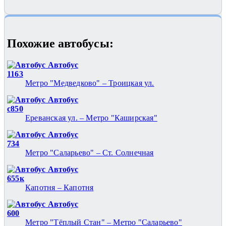
Похожие автобуcы:
Автобус
1163
Метро "Медведково" – Троицкая ул.
Автобус
с850
Ереванская ул. – Метро "Каширская"
Автобус
734
Метро "Саларьево" – Ст. Солнечная
Автобус
655к
Капотня – Капотня
Автобус
600
Метро "Тёплый Стан" – Метро "Саларьево"