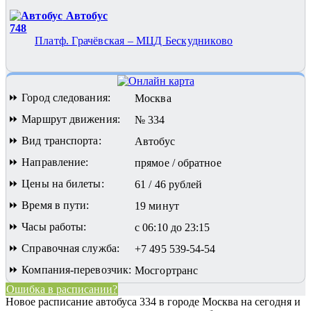
Автобус
748
Платф. Грачёвская – МЦД Бескудниково
⏩ Город следования:
Москва
⏩ Маршрут движения:
№ 334
⏩ Вид транспорта:
Автобус
⏩ Направление:
прямое / обратное
⏩ Цены на билеты:
61 / 46 рублей
⏩ Время в пути:
19 минут
⏩ Часы работы:
с 06:10 до 23:15
⏩ Справочная служба:
+7 495 539-54-54
⏩ Компания-перевозчик:
Мосгортранс
Ошибка в расписании?
Новое расписание автобуса 334 в городе Москва на сегодня и