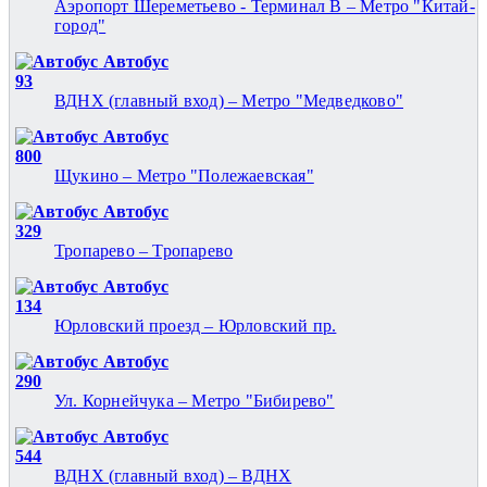
Аэропорт Шереметьево - Терминал B – Метро "Китай-
город"
Автобус
93
ВДНХ (главный вход) – Метро "Медведково"
Автобус
800
Щукино – Метро "Полежаевская"
Автобус
329
Тропарево – Тропарево
Автобус
134
Юрловский проезд – Юрловский пр.
Автобус
290
Ул. Корнейчука – Метро "Бибирево"
Автобус
544
ВДНХ (главный вход) – ВДНХ