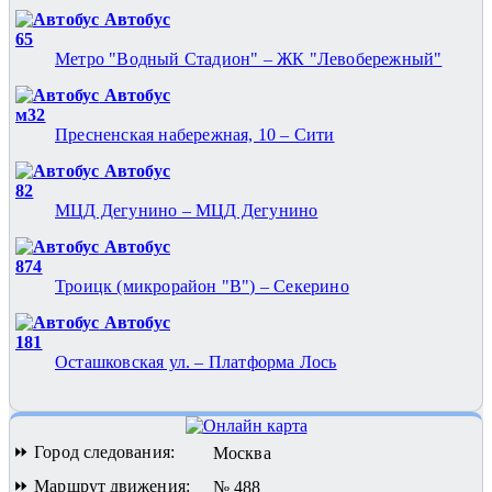
Автобус
65
Метро "Водный Стадион" – ЖК "Левобережный"
Автобус
м32
Пресненская набережная, 10 – Сити
Автобус
82
МЦД Дегунино – МЦД Дегунино
Автобус
874
Троицк (микрорайон "В") – Секерино
Автобус
181
Осташковская ул. – Платформа Лось
⏩ Город следования:
Москва
⏩ Маршрут движения:
№ 488