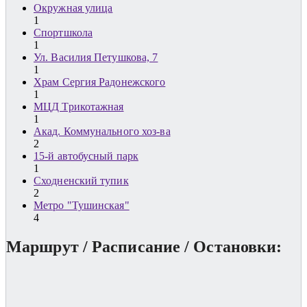
Окружная улица
1
Спортшкола
1
Ул. Василия Петушкова, 7
1
Храм Сергия Радонежского
1
МЦД Трикотажная
1
Акад. Коммунального хоз-ва
2
15-й автобусный парк
1
Сходненский тупик
2
Метро "Тушинская"
4
Маршрут / Расписание / Остановки: