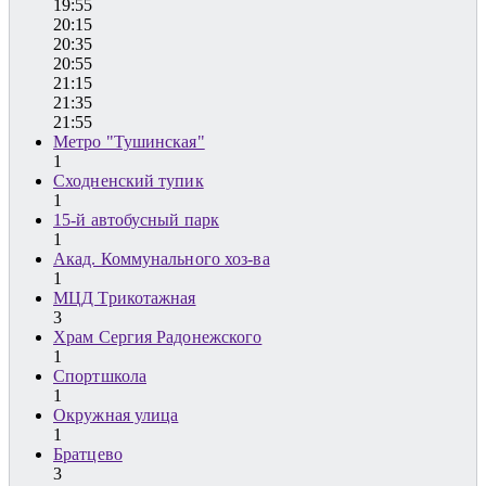
19:55
20:15
20:35
20:55
21:15
21:35
21:55
Метро "Тушинская"
1
Сходненский тупик
1
15-й автобусный парк
1
Акад. Коммунального хоз-ва
1
МЦД Трикотажная
3
Храм Сергия Радонежского
1
Спортшкола
1
Окружная улица
1
Братцево
3