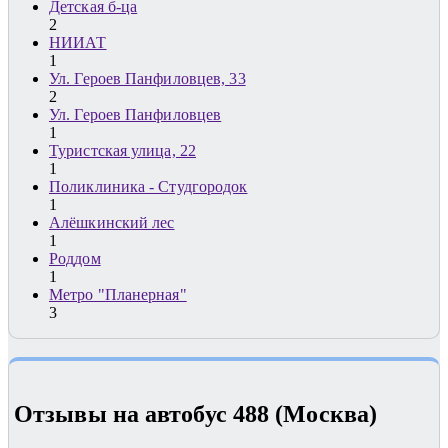
Детская б-ца
2
НИИАТ
1
Ул. Героев Панфиловцев, 33
2
Ул. Героев Панфиловцев
1
Туристская улица, 22
1
Поликлиника - Студгородок
1
Алёшкинский лес
1
Роддом
1
Метро "Планерная"
3
Отзывы на автобус 488 (Москва)