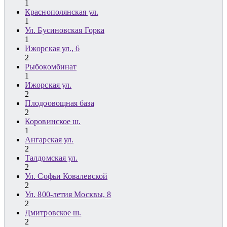
1
Краснополянская ул.
1
Ул. Бусиновская Горка
1
Ижорская ул., 6
2
Рыбокомбинат
1
Ижорская ул.
2
Плодоовощная база
2
Коровинское ш.
1
Ангарская ул.
2
Талдомская ул.
2
Ул. Софьи Ковалевской
2
Ул. 800-летия Москвы, 8
2
Дмитровское ш.
2