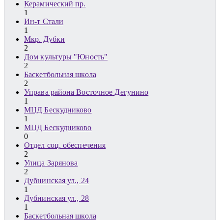
Керамический пр.
1
Ин-т Стали
1
Мкр. Дубки
2
Дом культуры "Юность"
2
Баскетбольная школа
2
Управа района Восточное Дегунино
1
МЦД Бескудниково
1
МЦД Бескудниково
0
Отдел соц. обеспечения
2
Улица Зарянова
2
Дубнинская ул., 24
1
Дубнинская ул., 28
1
Баскетбольная школа