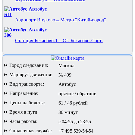
Автобус
н11
Аэропорт Внуково – Метро "Китай-город"
Автобус
306
Станция Бекасово-1 – Ст. Бекасово-Сорт.
⏩ Город следования:
Москва
⏩ Маршрут движения:
№ 499
⏩ Вид транспорта:
Автобус
⏩ Направление:
прямое / обратное
⏩ Цены на билеты:
61 / 46 рублей
⏩ Время в пути:
36 минут
⏩ Часы работы:
с 04:55 до 23:55
⏩ Справочная служба:
+7 495 539-54-54