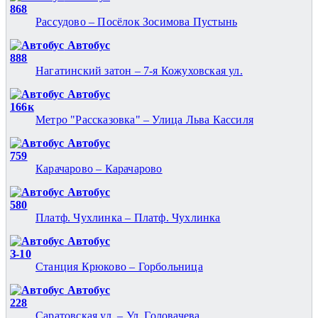
868
Рассудово – Посёлок Зосимова Пустынь
Автобус
888
Нагатинский затон – 7-я Кожуховская ул.
Автобус
166к
Метро "Рассказовка" – Улица Льва Кассиля
Автобус
759
Карачарово – Карачарово
Автобус
580
Платф. Чухлинка – Платф. Чухлинка
Автобус
З-10
Станция Крюково – Горбольница
Автобус
228
Саратовская ул. – Ул. Головачева