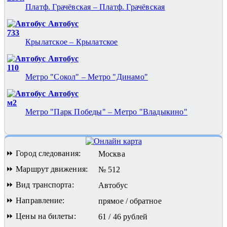
Платф. Грачёвская – Платф. Грачёвская
Автобус
733
Крылатское – Крылатское
Автобус
110
Метро "Сокол" – Метро "Динамо"
Автобус
м2
Метро "Парк Победы" – Метро "Владыкино"
⏩ Город следования:
Москва
⏩ Маршрут движения:
№ 512
⏩ Вид транспорта:
Автобус
⏩ Направление:
прямое / обратное
⏩ Цены на билеты:
61 / 46 рублей