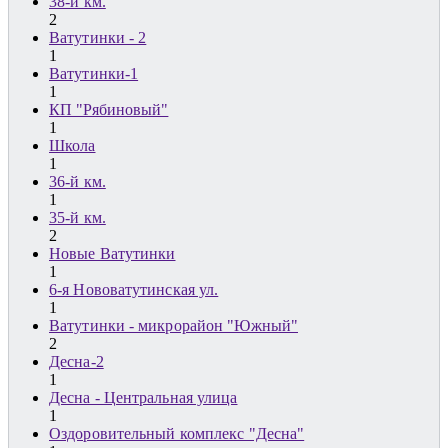
38-й км.
2
Ватутинки - 2
1
Ватутинки-1
1
КП "Рябиновый"
1
Школа
1
36-й км.
1
35-й км.
2
Новые Ватутинки
1
6-я Нововатутинская ул.
1
Ватутинки - микрорайон "Южный"
2
Десна-2
1
Десна - Центральная улица
1
Оздоровительный комплекс "Десна"