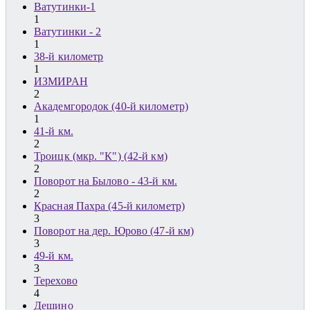
Ватутинки-1
1
Ватутинки - 2
1
38-й километр
1
ИЗМИРАН
2
Академгородок (40-й километр)
1
41-й км.
2
Троицк (мкр. "К") (42-й км)
2
Поворот на Былово - 43-й км.
2
Красная Пахра (45-й километр)
3
Поворот на дер. Юрово (47-й км)
3
49-й км.
3
Терехово
4
Дешино