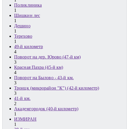
Поликлиника
1
Шишкин лес
1
Дешино
1
Терехово
1
49-й километр
4
Поворот на дер. Юрово (47-й км)
3
Красная Пахра (45-й км)
4
Поворот на Былово - 43-й км.
3
Троицк (микрорайон "К") (42-й километр)
3
41-й км.
2
Академгородок (40-й километр)
1
ИЗМИРАН
1