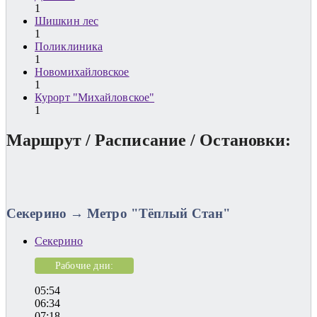
1
Шишкин лес
1
Поликлиника
1
Новомихайловское
1
Курорт "Михайловское"
1
Маршрут / Расписание / Остановки:
Секерино → Метро "Тёплый Стан"
Секерино
Рабочие дни:
05:54
06:34
07:18