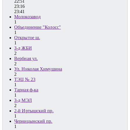
22:51
23:16
23:41
Молокозавод
1
Объединение "Колосс"
1
Открытое ш.
1
З-д ЖБИ
2
Вербная ул.
2
Ул. Николая Химушина
2
ТЭЦ № 23
1
Тарная ф-ка
1
З-д МЭЛ
2
2-й Иртышский пр.
1
Черницынский пр.
1