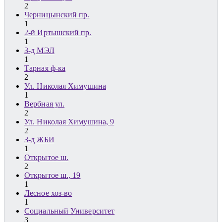
2
Черницынский пр.
1
2-й Иртышский пр.
1
З-д МЭЛ
1
Тарная ф-ка
2
Ул. Николая Химушина
1
Вербная ул.
2
Ул. Николая Химушина, 9
2
З-д ЖБИ
1
Открытое ш.
2
Открытое ш., 19
1
Лесное хоз-во
1
Социальный Университет
3