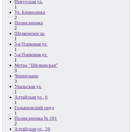
Иркутская ул.
1
Ул. Бирюсинка
2
Поликлиника
2
Щелковское ш.
1
3-я Парковая ул.
1
5-я Парковая ул.
1
Метро "Щёлковская"
3
Черницыно
3
Уральская ул.
1
Алтайская ул., 6
1
Гольяновский пруд
1
Поликлиника № 191
2
Алтайская ул., 26