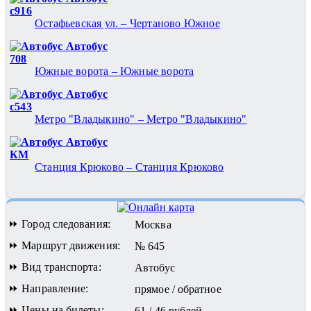
с916
Остафьевская ул. – Чертаново Южное
Автобус
708
Южные ворота – Южные ворота
Автобус
с543
Метро "Владыкино" – Метро "Владыкино"
Автобус
КМ
Станция Крюково – Станция Крюково
⏩ Город следования:
Москва
⏩ Маршрут движения:
№ 645
⏩ Вид транспорта:
Автобус
⏩ Направление:
прямое / обратное
⏩ Цены на билеты:
61 / 46 рублей