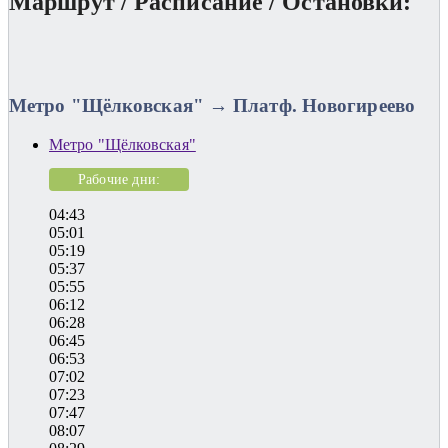
Маршрут / Расписание / Остановки:
Метро "Щёлковская" → Платф. Новогиреево
Метро "Щёлковская"
Рабочие дни:
04:43
05:01
05:19
05:37
05:55
06:12
06:28
06:45
06:53
07:02
07:23
07:47
08:07