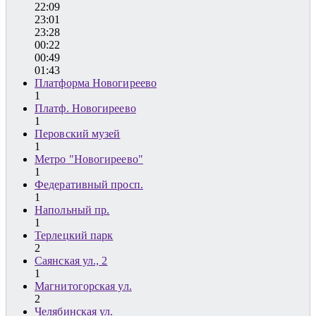
22:09
23:01
23:28
00:22
00:49
01:43
Платформа Новогиреево
1
Платф. Новогиреево
1
Перовский музей
1
Метро "Новогиреево"
1
Федеративный просп.
1
Напольный пр.
1
Терлецкий парк
2
Саянская ул., 2
1
Магнитогорская ул.
2
Челябинская ул.