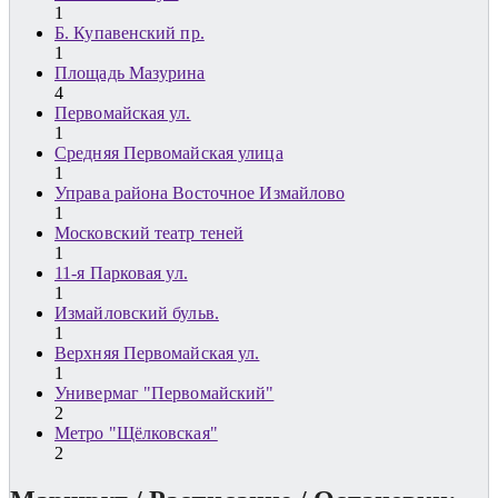
1
Б. Купавенский пр.
1
Площадь Мазурина
4
Первомайская ул.
1
Средняя Первомайская улица
1
Управа района Восточное Измайлово
1
Московский театр теней
1
11-я Парковая ул.
1
Измайловский бульв.
1
Верхняя Первомайская ул.
1
Универмаг "Первомайский"
2
Метро "Щёлковская"
2