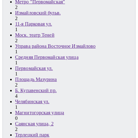
Метро "Первомайская"
2
Измайловский бульв.
2
11-я Парковая ул.
1
Моск. театр Теней
2
Управа района Восточное Измайлово
1
Средняя Первомайская улица
1
Первомайская ул.
1
Площадь Мазурина
2
Б. Купавенский пр.
4
Челябинская ул.
1
Магнитогорская улица
0
Саянская улица, 2
2
Терлецкий парк