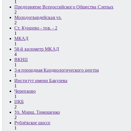
1
Предприятие Всероссийского Общества Слепых
2
Молодогвардейская ул.
2
Ст. Кунцево - тов. - 2
1
МКАД
1
58-й километр МКАД
4
ВКНЦ
1
3-я проходная Кардиологического центра
1
Институт имени Бакулева
1
Черепково
1
ЦКБ
2
Ул. Марш. Тимошенко
2
Рублёвское шоссе
1