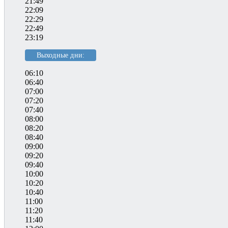
21:49
22:09
22:29
22:49
23:19
Выходные дни:
06:10
06:40
07:00
07:20
07:40
08:00
08:20
08:40
09:00
09:20
09:40
10:00
10:20
10:40
11:00
11:20
11:40