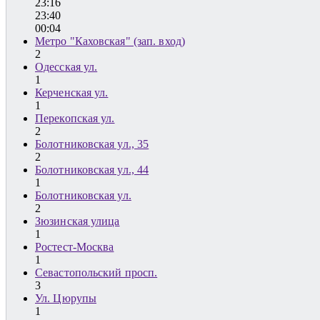
23:16
23:40
00:04
Метро "Каховская" (зап. вход)
2
Одесская ул.
1
Керченская ул.
1
Перекопская ул.
2
Болотниковская ул., 35
2
Болотниковская ул., 44
1
Болотниковская ул.
2
Зюзинская улица
1
Ростест-Москва
1
Севастопольский просп.
3
Ул. Цюрупы
1