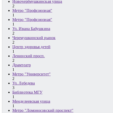
Новочерёмушкинская улица
2
Метро "Профсоюзная"
1
Метро "Профсоюзная"
1
Ул. Ивана Бабушкина
2
Черемушкинский рынок
2
Центр здоровья детей
1
Ленинский просп.
2
Драмтеатр
1
Метро "Университет"
2
Ул. Лебедева
3
Библиотека МГУ
1
Менделеевская улица
1
Метро "Ломоносовский проспект"