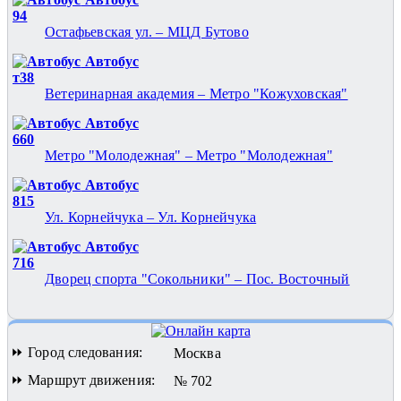
94
Остафьевская ул. – МЦД Бутово
Автобус
т38
Ветеринарная академия – Метро "Кожуховская"
Автобус
660
Метро "Молодежная" – Метро "Молодежная"
Автобус
815
Ул. Корнейчука – Ул. Корнейчука
Автобус
716
Дворец спорта "Сокольники" – Пос. Восточный
⏩ Город следования:
Москва
⏩ Маршрут движения:
№ 702