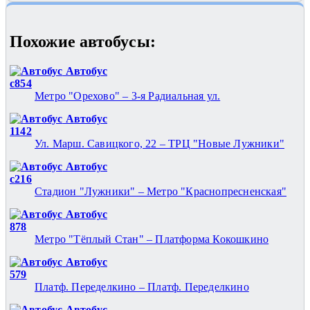
Похожие автобуcы:
Автобус
с854
Метро "Орехово" – 3-я Радиальная ул.
Автобус
1142
Ул. Марш. Савицкого, 22 – ТРЦ "Новые Лужники"
Автобус
с216
Стадион "Лужники" – Метро "Краснопресненская"
Автобус
878
Метро "Тёплый Стан" – Платформа Кокошкино
Автобус
579
Платф. Переделкино – Платф. Переделкино
Автобус