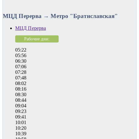
МЦД Перерва → Метро "Братиславская"
МЦД Перерва
Рабочие дни:
05:22
05:56
06:30
07:06
07:28
07:48
08:02
08:16
08:30
08:44
09:04
09:23
09:41
10:01
10:20
10:39