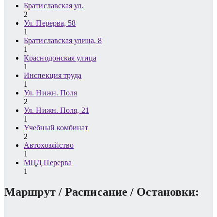
Братиславская ул.
2
Ул. Перерва, 58
1
Братиславская улица, 8
1
Краснодонская улица
1
Инспекция труда
1
Ул. Нижн. Поля
2
Ул. Нижн. Поля, 21
1
Учебный комбинат
2
Автохозяйство
1
МЦД Перерва
1
Маршрут / Расписание / Остановки: