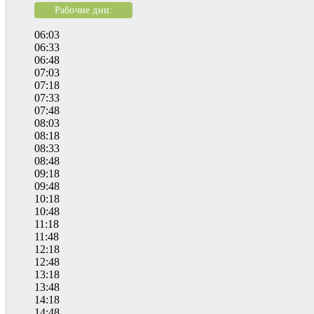
Рабочие дни:
06:03
06:33
06:48
07:03
07:18
07:33
07:48
08:03
08:18
08:33
08:48
09:18
09:48
10:18
10:48
11:18
11:48
12:18
12:48
13:18
13:48
14:18
14:48