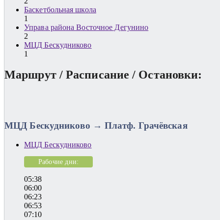
2
Баскетбольная школа
1
Управа района Восточное Дегунино
2
МЦД Бескудниково
1
Маршрут / Расписание / Остановки:
МЦД Бескудниково → Платф. Грачёвская
МЦД Бескудниково
Рабочие дни:
05:38
06:00
06:23
06:53
07:10