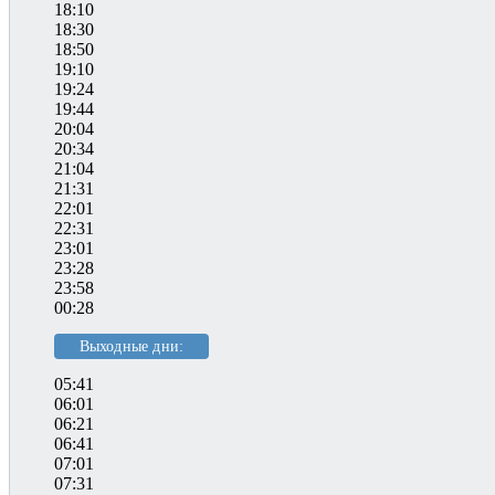
18:10
18:30
18:50
19:10
19:24
19:44
20:04
20:34
21:04
21:31
22:01
22:31
23:01
23:28
23:58
00:28
Выходные дни:
05:41
06:01
06:21
06:41
07:01
07:31