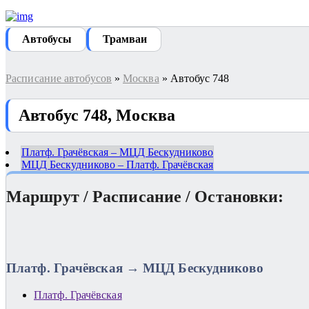
Автобуcы
Трамваи
Расписание автобусов
»
Москва
» Автобус 748
Автобус 748, Москва
Платф. Грачёвская – МЦД Бескудниково
МЦД Бескудниково – Платф. Грачёвская
Маршрут / Расписание / Остановки:
Платф. Грачёвская → МЦД Бескудниково
Платф. Грачёвская