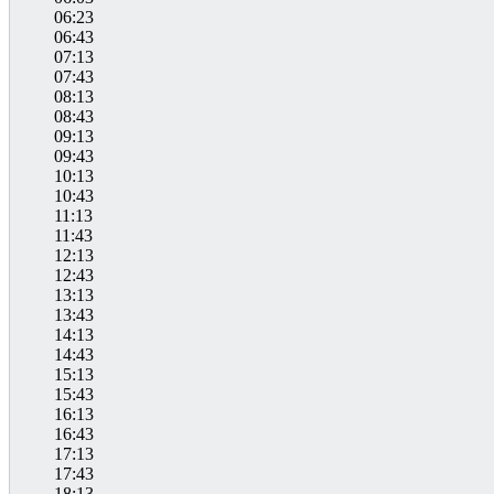
06:23
06:43
07:13
07:43
08:13
08:43
09:13
09:43
10:13
10:43
11:13
11:43
12:13
12:43
13:13
13:43
14:13
14:43
15:13
15:43
16:13
16:43
17:13
17:43
18:13