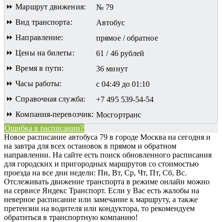
⏩ Маршрут движения:
№ 79
⏩ Вид транспорта:
Автобус
⏩ Направление:
прямое / обратное
⏩ Цены на билеты:
61 / 46 рублей
⏩ Время в пути:
36 минут
⏩ Часы работы:
с 04:49 до 01:10
⏩ Справочная служба:
+7 495 539-54-54
⏩ Компания-перевозчик:
Мосгортранс
Ошибка в расписании?
Новое расписание автобуса 79 в городе Москва на сегодня и
на завтра для всех остановок в прямом и обратном
направлении. На сайте есть поиск обновленного расписания
для городских и пригородных маршрутов со стоимостью
проезда на все дни недели: Пн, Вт, Ср, Чт, Пт, Сб, Вс.
Отслеживать движение транспорта в режиме онлайн можно
на сервисе Яндекс Транспорт. Если у Вас есть жалобы на
неверное расписание или замечание к маршруту, а также
претензии на водителя или кондуктора, то рекомендуем
обратиться в транспортную компанию!