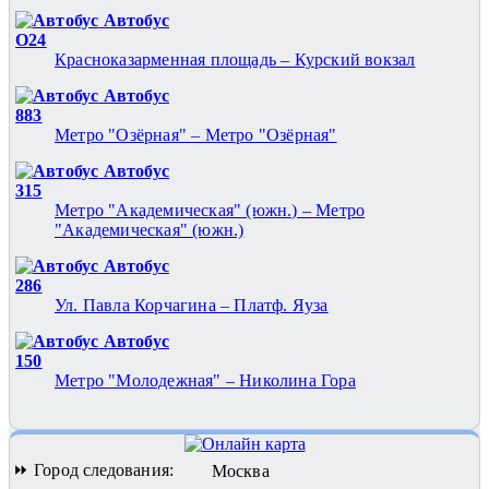
Автобус
О24
Красноказарменная площадь – Курский вокзал
Автобус
883
Метро "Озёрная" – Метро "Озёрная"
Автобус
315
Метро "Академическая" (южн.) – Метро
"Академическая" (южн.)
Автобус
286
Ул. Павла Корчагина – Платф. Яуза
Автобус
150
Метро "Молодежная" – Николина Гора
⏩ Город следования:
Москва