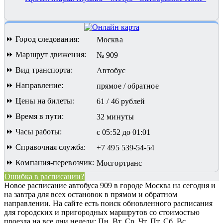
⏩ Город следования:
Москва
⏩ Маршрут движения:
№ 909
⏩ Вид транспорта:
Автобус
⏩ Направление:
прямое / обратное
⏩ Цены на билеты:
61 / 46 рублей
⏩ Время в пути:
32 минуты
⏩ Часы работы:
с 05:52 до 01:01
⏩ Справочная служба:
+7 495 539-54-54
⏩ Компания-перевозчик:
Мосгортранс
Ошибка в расписании?
Новое расписание автобуса 909 в городе Москва на сегодня и
на завтра для всех остановок в прямом и обратном
направлении. На сайте есть поиск обновленного расписания
для городских и пригородных маршрутов со стоимостью
проезда на все дни недели: Пн, Вт, Ср, Чт, Пт, Сб, Вс.