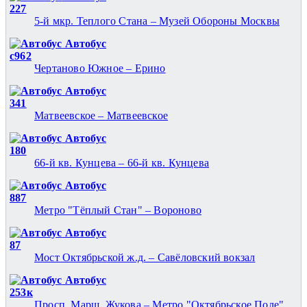
227
5-й мкр. Теплого Стана – Музей Обороны Москвы
Автобус
с962
Чертаново Южное – Ерино
Автобус
341
Матвеевское – Матвеевское
Автобус
180
66-й кв. Кунцева – 66-й кв. Кунцева
Автобус
887
Метро "Тёплый Стан" – Вороново
Автобус
87
Мост Октябрьской ж.д. – Савёловский вокзал
Автобус
253к
Просп. Марш. Жукова – Метро "Октябрьское Поле"