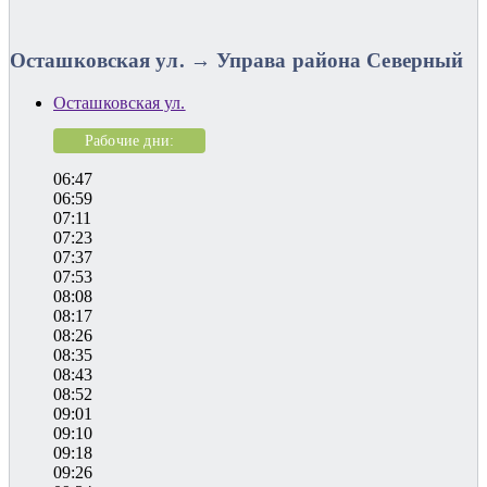
Осташковская ул. → Управа района Северный
Осташковская ул.
Рабочие дни:
06:47
06:59
07:11
07:23
07:37
07:53
08:08
08:17
08:26
08:35
08:43
08:52
09:01
09:10
09:18
09:26