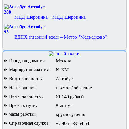
Автобус
288
МЦД Щербинка – МЦД Щербинка
Автобус
93
ВДНХ (главный вход) – Метро "Медведково"
⏩ Город следования:
Москва
⏩ Маршрут движения:
№ КМ
⏩ Вид транспорта:
Автобус
⏩ Направление:
прямое / обратное
⏩ Цены на билеты:
61 / 46 рублей
⏩ Время в пути:
8 минут
⏩ Часы работы:
круглосуточно
⏩ Справочная служба:
+7 495 539-54-54