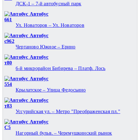
ДСК-1 – 7-й автобусный парк
Автобус
661
Ул. Новаторов – Ул. Новаторов
Автобус
с962
Чертаново Южное – Ерино
Автобус
т80
6-й микрорайон Бибирева – Платф. Лось
Автобус
554
Крылатское – Улица Федосьино
Автобус
т83
Уссурийская ул. – Метро "Преображенская пл."
Автобус
С5
Нагорный бульв. – Черемушкинский рынок