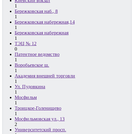
Киевский вокзал
1
Бережковская наб., 8
1
Бережковская набережная,14
1
Бережковская набережная
1
ТЭЦ № 12
0
Патентное ведомство
1
Воробьевское ш.
1
Академия внешней торговли
1
Ул. Пудовкина
1
Мосфильм
1
Троицкое-Голенищево
1
Мосфильмовская ул., 13
2
Университетский просп.