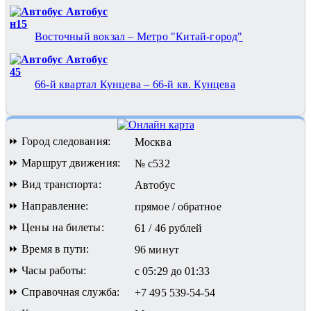
Автобус
н15
Восточный вокзал – Метро "Китай-город"
Автобус
45
66-й квартал Кунцева – 66-й кв. Кунцева
⏩ Город следования:
Москва
⏩ Маршрут движения:
№ с532
⏩ Вид транспорта:
Автобус
⏩ Направление:
прямое / обратное
⏩ Цены на билеты:
61 / 46 рублей
⏩ Время в пути:
96 минут
⏩ Часы работы:
с 05:29 до 01:33
⏩ Справочная служба:
+7 495 539-54-54