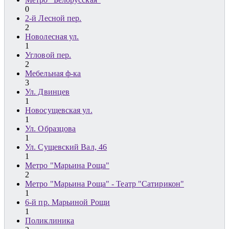
0
2-й Лесной пер.
2
Новолесная ул.
1
Угловой пер.
2
Мебельная ф-ка
3
Ул. Двинцев
1
Новосущевская ул.
1
Ул. Образцова
1
Ул. Сущевский Вал, 46
1
Метро "Марьина Роща"
2
Метро "Марьина Роща" - Театр "Сатирикон"
1
6-й пр. Марьиной Рощи
1
Поликлиника