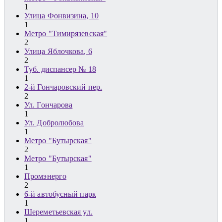
1
Улица Фонвизина, 10
1
Метро "Тимирязевская"
2
Улица Яблочкова, 6
2
Туб. диспансер № 18
1
2-й Гончаровский пер.
2
Ул. Гончарова
1
Ул. Добролюбова
1
Метро "Бутырская"
2
Метро "Бутырская"
1
Промэнерго
2
6-й автобусный парк
1
Шереметьевская ул.
1