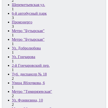
2
Шереметьевская ул.
1
6-й автобусный парк
3
Промэнерго
3
Метро "Бутырская"
1
Метро "Бутырская"
1
Ул. Добролюбова
1
Ул. Гончарова
1
2-й Гончаровский пер.
1
Туб. диспансер № 18
2
Улица Яблочкова, 6
1
Метро "Тимирязевская"
2
Ул. Фонвизина, 10
2