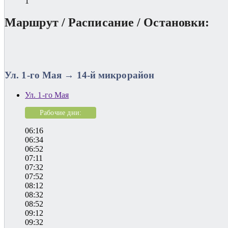
1
Маршрут / Расписание / Остановки:
Ул. 1-го Мая → 14-й микрорайон
Ул. 1-го Мая
Рабочие дни:
06:16
06:34
06:52
07:11
07:32
07:52
08:12
08:32
08:52
09:12
09:32