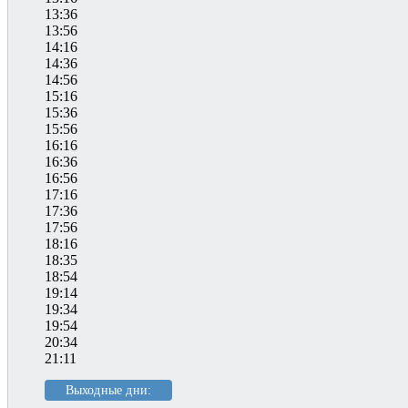
13:36
13:56
14:16
14:36
14:56
15:16
15:36
15:56
16:16
16:36
16:56
17:16
17:36
17:56
18:16
18:35
18:54
19:14
19:34
19:54
20:34
21:11
Выходные дни: