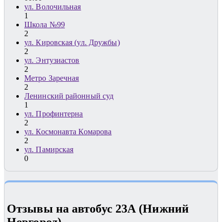
ул. Волочильная
1
Школа №99
2
ул. Кировская (ул. Дружбы)
2
ул. Энтузиастов
2
Метро Заречная
2
Ленинский районный суд
1
ул. Профинтерна
2
ул. Космонавта Комарова
2
ул. Памирская
0
Отзывы на автобус 23А (Нижний