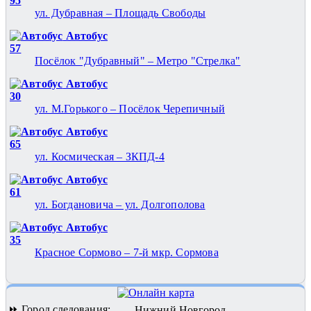
95
ул. Дубравная – Площадь Свободы
Автобус
57
Посёлок "Дубравный" – Метро "Стрелка"
Автобус
30
ул. М.Горького – Посёлок Черепичный
Автобус
65
ул. Космическая – ЗКПД-4
Автобус
61
ул. Богдановича – ул. Долгополова
Автобус
35
Красное Сормово – 7-й мкр. Сормова
⏩ Город следования:
Нижний Новгород