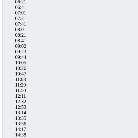
06:21
06:41
07:01
07:21
07:41
08:01
08:21
08:41
09:02
09:23
09:44
10:05
10:26
10:47
11:08
11:29
11:50
12:11
12:32
12:53
13:14
13:35
13:56
14:17
14:38