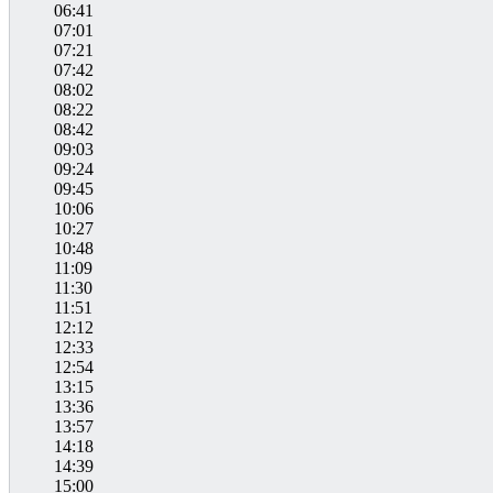
06:41
07:01
07:21
07:42
08:02
08:22
08:42
09:03
09:24
09:45
10:06
10:27
10:48
11:09
11:30
11:51
12:12
12:33
12:54
13:15
13:36
13:57
14:18
14:39
15:00