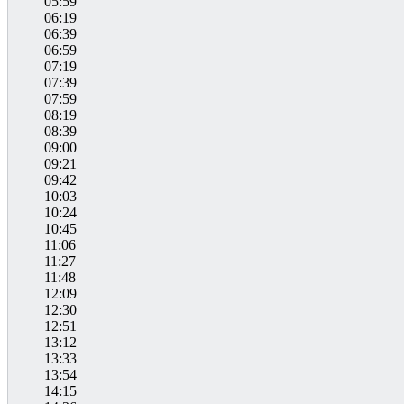
05:59
06:19
06:39
06:59
07:19
07:39
07:59
08:19
08:39
09:00
09:21
09:42
10:03
10:24
10:45
11:06
11:27
11:48
12:09
12:30
12:51
13:12
13:33
13:54
14:15