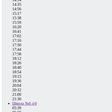
14:35
14:56
15:17
15:38
15:59
16:20
16:41
17:02
17:16
17:30
17:44
17:58
18:12
18:26
18:40
18:54
19:15
19:36
20:04
20:32
21:00
21:30
Школа №6 л/б
05:39