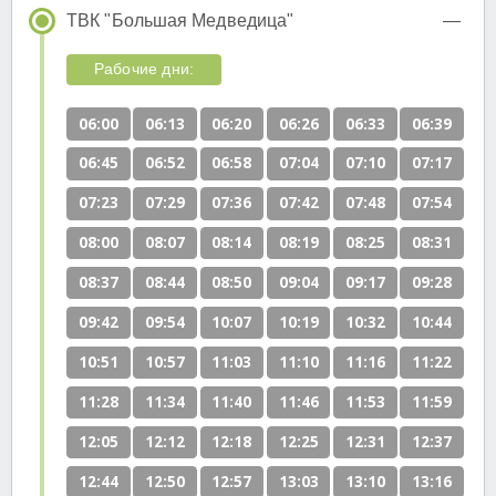
ТВК "Большая Медведица"
Рабочие дни:
06:00
06:13
06:20
06:26
06:33
06:39
06:45
06:52
06:58
07:04
07:10
07:17
07:23
07:29
07:36
07:42
07:48
07:54
08:00
08:07
08:14
08:19
08:25
08:31
08:37
08:44
08:50
09:04
09:17
09:28
09:42
09:54
10:07
10:19
10:32
10:44
10:51
10:57
11:03
11:10
11:16
11:22
11:28
11:34
11:40
11:46
11:53
11:59
12:05
12:12
12:18
12:25
12:31
12:37
12:44
12:50
12:57
13:03
13:10
13:16