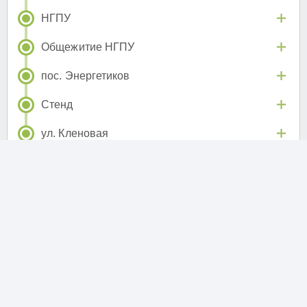
НГПУ
Общежитие НГПУ
пос. Энергетиков
Стенд
ул. Кленовая
Корпус №7
ТЭЦ-5
Птицефабрика
Склады (Ключ-Камышенское плато)
Ключ-Камышенское плато