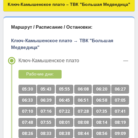
Ключ-Камышенское плато – ТВК "Большая Медведица"
Маршрут / Расписание / Остановки:
Ключ-Камышенское плато → ТВК "Большая
Медведица"
Ключ-Камышенское плато
Рабочие дни:
05:30
05:43
05:55
06:08
06:20
06:27
06:33
06:39
06:45
06:51
06:58
07:05
07:10
07:16
07:22
07:28
07:35
07:41
07:48
07:55
08:01
08:08
08:14
08:19
08:26
08:33
08:38
08:44
08:56
09:09