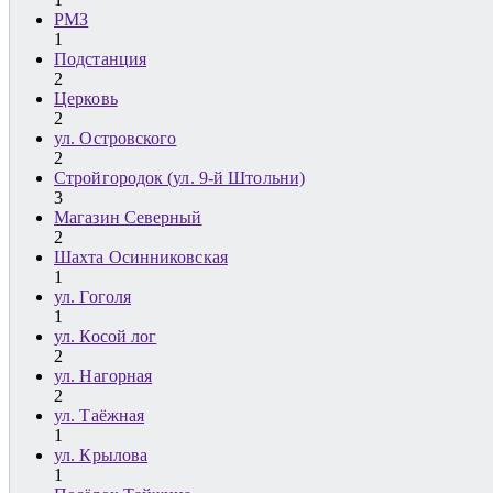
РМЗ
1
Подстанция
2
Церковь
2
ул. Островского
2
Стройгородок (ул. 9-й Штольни)
3
Магазин Северный
2
Шахта Осинниковская
1
ул. Гоголя
1
ул. Косой лог
2
ул. Нагорная
2
ул. Таёжная
1
ул. Крылова
1