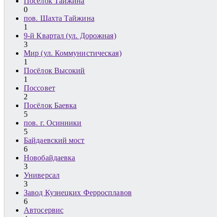
Посёлок Тайжина
0
пов. Шахта Тайжина
1
9-й Квартал (ул. Дорожная)
3
Мир (ул. Коммунистическая)
1
Посёлок Высокий
1
Поссовет
2
Посёлок Баевка
5
пов. г. Осинники
5
Байдаевский мост
6
Новобайдаевка
3
Универсал
3
Завод Кузнецких Ферросплавов
6
Автосервис