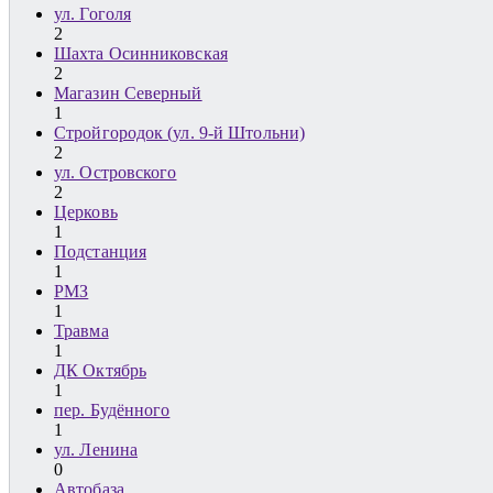
ул. Гоголя
2
Шахта Осинниковская
2
Магазин Северный
1
Стройгородок (ул. 9-й Штольни)
2
ул. Островского
2
Церковь
1
Подстанция
1
РМЗ
1
Травма
1
ДК Октябрь
1
пер. Будённого
1
ул. Ленина
0
Автобаза