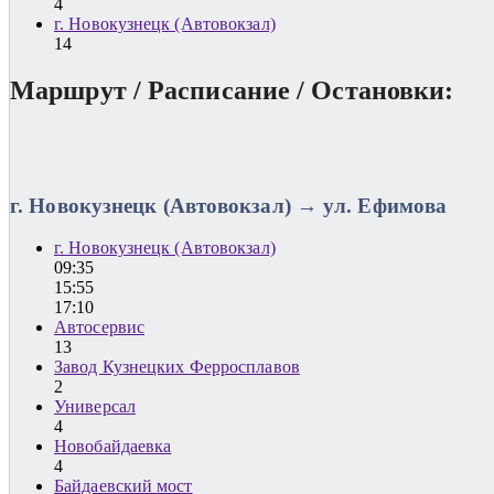
4
г. Новокузнецк (Автовокзал)
14
Маршрут / Расписание / Остановки:
г. Новокузнецк (Автовокзал) → ул. Ефимова
г. Новокузнецк (Автовокзал)
09:35
15:55
17:10
Автосервис
13
Завод Кузнецких Ферросплавов
2
Универсал
4
Новобайдаевка
4
Байдаевский мост