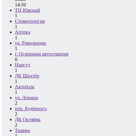
14:10
ТЦ Южный
1
Стоматология
1
Аптека
1
ул. Революции
1
г. Осинники автостанция
6
Нарсуд
1
ДК Шахтёр
1
Автобаза
1
ул. Ленина
2
пер. Будённого
2
ДК Октябрь
2
Травма
1