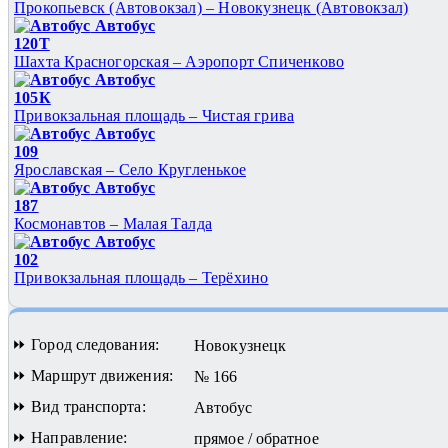
Прокопьевск (Автовокзал) – Новокузнецк (Автовокзал)
Автобус
120Т
Шахта Красногорская – Аэропорт Спиченково
Автобус
105К
Привокзальная площадь – Чистая грива
Автобус
109
Ярославская – Село Кругленькое
Автобус
187
Космонавтов – Малая Талда
Автобус
102
Привокзальная площадь – Терёхино
⏩ Город следования:
Новокузнецк
⏩ Маршрут движения:
№ 166
⏩ Вид транспорта:
Автобус
⏩ Направление:
прямое / обратное