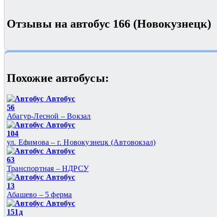
Отзывы на автобус 166 (Новокузнецк)
Похожие автобуcы:
Автобус
56
Абагур-Лесной – Вокзал
Автобус
104
ул. Ефимова – г. Новокузнецк (Автовокзал)
Автобус
63
Транспортная – НДРСУ
Автобус
13
Абашево – 5 ферма
Автобус
151д