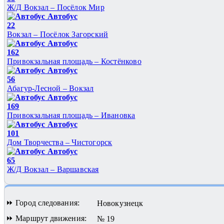
Ж/Д Вокзал – Посёлок Мир
Автобус
22
Вокзал – Посёлок Загорский
Автобус
162
Привокзальная площадь – Костёнково
Автобус
56
Абагур-Лесной – Вокзал
Автобус
169
Привокзальная площадь – Ивановка
Автобус
101
Дом Творчества – Чистогорск
Автобус
65
Ж/Д Вокзал – Варшавская
⏩ Город следования:
Новокузнецк
⏩ Маршрут движения:
№ 19