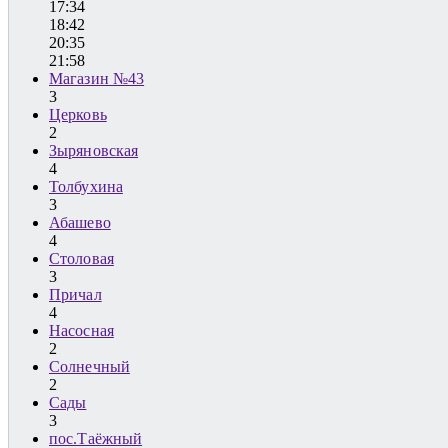
17:34
18:42
20:35
21:58
Магазин №43
3
Церковь
2
Зыряновская
4
Толбухина
3
Абашево
4
Столовая
3
Причал
4
Насосная
2
Солнечный
2
Сады
3
пос.Таёжный