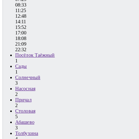
08:33
11:25
12:48
14:11
15:52
17:00
18:08
21:09
22:32
Посёлок Таёжный
1
Сады
1
Солнечный
3
Насосная
2
Причал
2
Столовая
5
Абашево
3
Толбухина
4