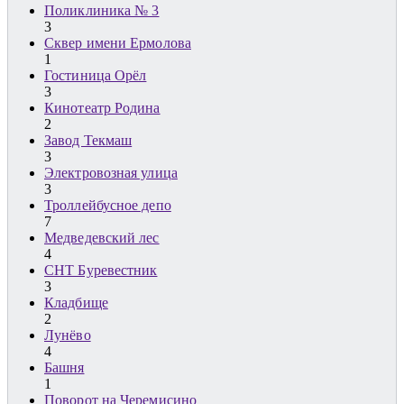
Поликлиника № 3
3
Сквер имени Ермолова
1
Гостиница Орёл
3
Кинотеатр Родина
2
Завод Текмаш
3
Электровозная улица
3
Троллейбусное депо
7
Медведевский лес
4
СНТ Буревестник
3
Кладбище
2
Лунёво
4
Башня
1
Поворот на Черемисино