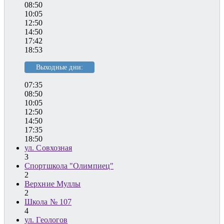
08:50
10:05
12:50
14:50
17:42
18:53
Выходные дни:
07:35
08:50
10:05
12:50
14:50
17:35
18:50
ул. Совхозная
3
Спортшкола "Олимпиец"
2
Верхние Муллы
2
Школа № 107
4
ул. Геологов