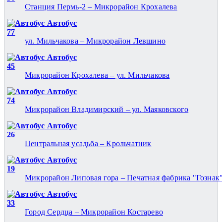
Станция Пермь-2 – Микрорайон Крохалева
Автобус
77
ул. Мильчакова – Микрорайон Левшино
Автобус
45
Микрорайон Крохалева – ул. Мильчакова
Автобус
74
Микрорайон Владимирский – ул. Маяковского
Автобус
26
Центральная усадьба – Крольчатник
Автобус
19
Микрорайон Липовая гора – Печатная фабрика "Гознак
Автобус
33
Город Сердца – Микрорайон Костарево