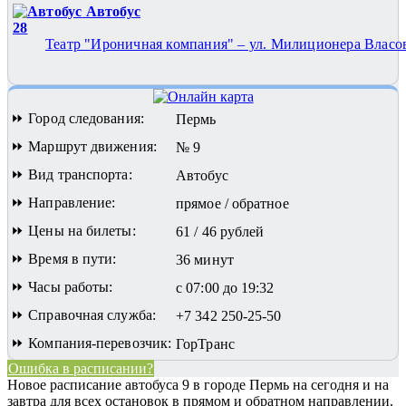
Автобус
28
Театр "Ироничная компания" – ул. Милиционера Власо
⏩ Город следования:
Пермь
⏩ Маршрут движения:
№ 9
⏩ Вид транспорта:
Автобус
⏩ Направление:
прямое / обратное
⏩ Цены на билеты:
61 / 46 рублей
⏩ Время в пути:
36 минут
⏩ Часы работы:
с 07:00 до 19:32
⏩ Справочная служба:
+7 342 250-25-50
⏩ Компания-перевозчик:
ГорТранс
Ошибка в расписании?
Новое расписание автобуса 9 в городе Пермь на сегодня и на
завтра для всех остановок в прямом и обратном направлении.