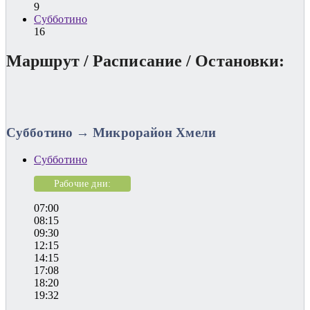
9
Субботино
16
Маршрут / Расписание / Остановки:
Субботино → Микрорайон Хмели
Субботино
Рабочие дни:
07:00
08:15
09:30
12:15
14:15
17:08
18:20
19:32