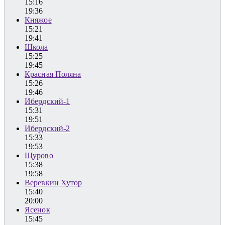
15:16
19:36
Княжое
15:21
19:41
Школа
15:25
19:45
Красная Поляна
15:26
19:46
Ибердский-1
15:31
19:51
Ибердский-2
15:33
19:53
Щурово
15:38
19:58
Веревкин Хутор
15:40
20:00
Ясенок
15:45