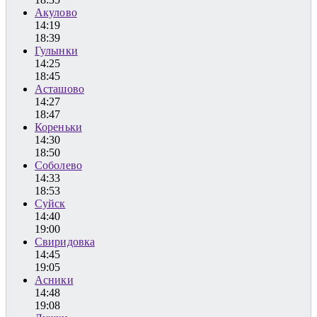
Акулово
14:19
18:39
Гулынки
14:25
18:45
Асташово
14:27
18:47
Кореньки
14:30
18:50
Соболево
14:33
18:53
Суйск
14:40
19:00
Свиридовка
14:45
19:05
Асники
14:48
19:08