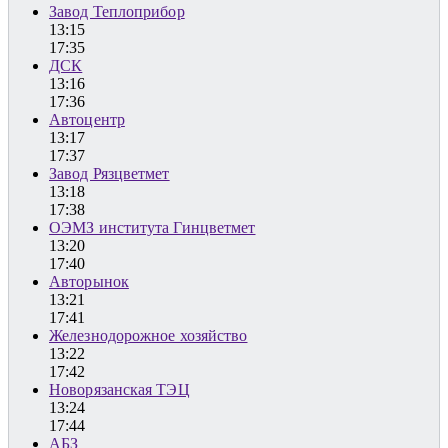
Завод Теплоприбор
13:15
17:35
ДСК
13:16
17:36
Автоцентр
13:17
17:37
Завод Рязцветмет
13:18
17:38
ОЭМЗ института Гинцветмет
13:20
17:40
Авторынок
13:21
17:41
Железнодорожное хозяйство
13:22
17:42
Новорязанская ТЭЦ
13:24
17:44
АБЗ