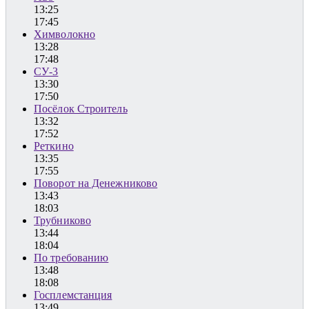
13:25
17:45
Химволокно
13:28
17:48
СУ-3
13:30
17:50
Посёлок Строитель
13:32
17:52
Реткино
13:35
17:55
Поворот на Денежниково
13:43
18:03
Трубниково
13:44
18:04
По требованию
13:48
18:08
Госплемстанция
13:49