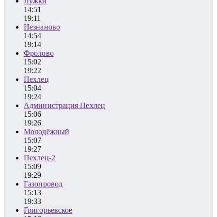
Лужки
14:51
19:11
Незнаново
14:54
19:14
Фролово
15:02
19:22
Пехлец
15:04
19:24
Администрация Пехлец
15:06
19:26
Молодёжный
15:07
19:27
Пехлец-2
15:09
19:29
Газопровод
15:13
19:33
Григорьевское