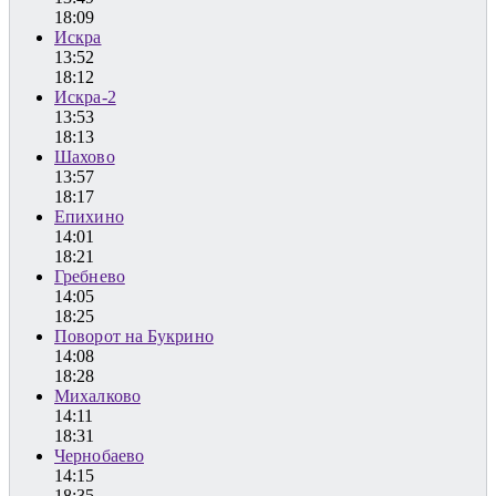
18:09
Искра
13:52
18:12
Искра-2
13:53
18:13
Шахово
13:57
18:17
Епихино
14:01
18:21
Гребнево
14:05
18:25
Поворот на Букрино
14:08
18:28
Михалково
14:11
18:31
Чернобаево
14:15
18:35