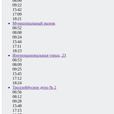
08:06
09:22
15:42
17:09
18:21
Муниципальный рынок
06:52
08:08
09:24
15:44
17:11
18:23
Интернациональная улица, 23
06:53
08:09
09:25
15:45
17:12
18:24
Троллейбусное депо № 2
06:56
08:12
09:28
15:48
17:15