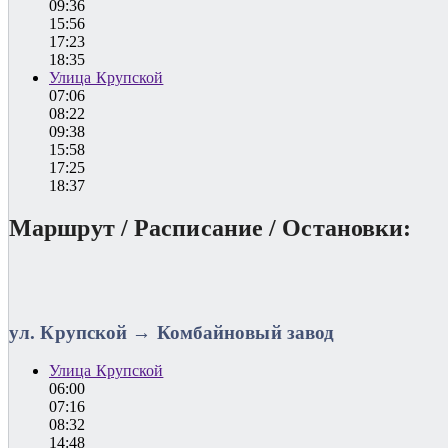
09:36
15:56
17:23
18:35
Улица Крупской
07:06
08:22
09:38
15:58
17:25
18:37
Маршрут / Расписание / Остановки:
ул. Крупской → Комбайновый завод
Улица Крупской
06:00
07:16
08:32
14:48