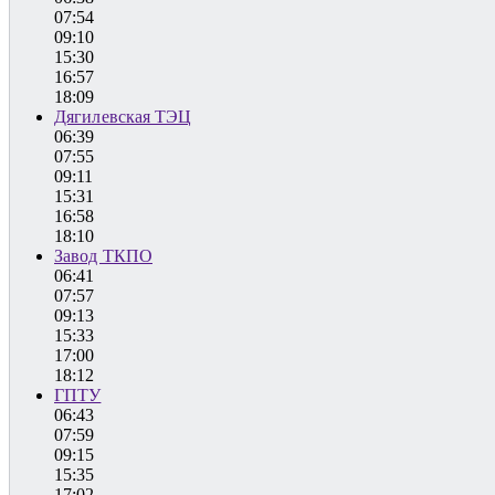
07:54
09:10
15:30
16:57
18:09
Дягилевская ТЭЦ
06:39
07:55
09:11
15:31
16:58
18:10
Завод ТКПО
06:41
07:57
09:13
15:33
17:00
18:12
ГПТУ
06:43
07:59
09:15
15:35
17:02