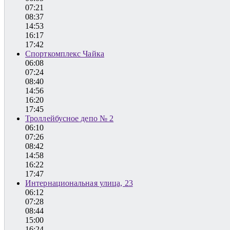
07:21
08:37
14:53
16:17
17:42
Спорткомплекс Чайка
06:08
07:24
08:40
14:56
16:20
17:45
Троллейбусное депо № 2
06:10
07:26
08:42
14:58
16:22
17:47
Интернациональная улица, 23
06:12
07:28
08:44
15:00
16:24