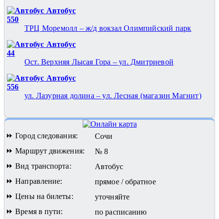
Автобус
550
ТРЦ Моремолл – ж/д вокзал Олимпийский парк
Автобус
44
Ост. Верхняя Лысая Гора – ул. Дмитриевой
Автобус
556
ул. Лазурная долина – ул. Лесная (магазин Магнит)
⏩ Город следования:
Сочи
⏩ Маршрут движения:
№ 8
⏩ Вид транспорта:
Автобус
⏩ Направление:
прямое / обратное
⏩ Цены на билеты:
уточняйте
⏩ Время в пути:
по расписанию