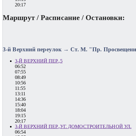
20:17
Маршрут / Расписание / Остановки:
3-й Верхний переулок → Ст. М. "Пр. Просвещен
3-Й ВЕРХНИЙ ПЕР.,5
06:52
07:55
08:49
10:56
11:55
13:11
14:36
15:40
18:04
19:15
20:17
3-Й ВЕРХНИЙ ПЕР.,УГ. ДОМОСТРОИТЕЛЬНОЙ УЛ.
06:54