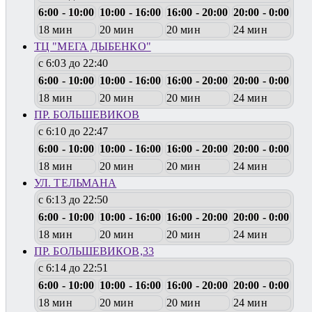
6:00 - 10:00
10:00 - 16:00
16:00 - 20:00
20:00 - 0:00
18 мин
20 мин
20 мин
24 мин
ТЦ "МЕГА ДЫБЕНКО"
с 6:03 до 22:40
6:00 - 10:00
10:00 - 16:00
16:00 - 20:00
20:00 - 0:00
18 мин
20 мин
20 мин
24 мин
ПР. БОЛЬШЕВИКОВ
с 6:10 до 22:47
6:00 - 10:00
10:00 - 16:00
16:00 - 20:00
20:00 - 0:00
18 мин
20 мин
20 мин
24 мин
УЛ. ТЕЛЬМАНА
с 6:13 до 22:50
6:00 - 10:00
10:00 - 16:00
16:00 - 20:00
20:00 - 0:00
18 мин
20 мин
20 мин
24 мин
ПР. БОЛЬШЕВИКОВ,33
с 6:14 до 22:51
6:00 - 10:00
10:00 - 16:00
16:00 - 20:00
20:00 - 0:00
18 мин
20 мин
20 мин
24 мин