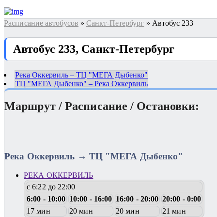
Расписание автобусов
»
Санкт-Петербург
» Автобус 233
Автобус 233, Санкт-Петербург
Река Оккервиль – ТЦ "МЕГА Дыбенко"
ТЦ "МЕГА Дыбенко" – Река Оккервиль
Маршрут / Расписание / Остановки:
Река Оккервиль → ТЦ "МЕГА Дыбенко"
РЕКА ОККЕРВИЛЬ
с 6:22 до 22:00
6:00 - 10:00
10:00 - 16:00
16:00 - 20:00
20:00 - 0:00
17 мин
20 мин
20 мин
21 мин