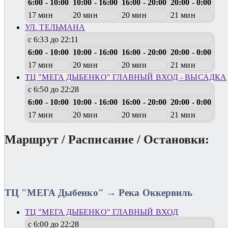
6:00 - 10:00
10:00 - 16:00
16:00 - 20:00
20:00 - 0:00
17 мин
20 мин
20 мин
21 мин
УЛ. ТЕЛЬМАНА
с 6:33 до 22:11
6:00 - 10:00
10:00 - 16:00
16:00 - 20:00
20:00 - 0:00
17 мин
20 мин
20 мин
21 мин
ТЦ "МЕГА ДЫБЕНКО" ГЛАВНЫЙ ВХОД - ВЫСАДКА
с 6:50 до 22:28
6:00 - 10:00
10:00 - 16:00
16:00 - 20:00
20:00 - 0:00
17 мин
20 мин
20 мин
21 мин
Маршрут / Расписание / Остановки:
ТЦ "МЕГА Дыбенко" → Река Оккервиль
ТЦ "МЕГА ДЫБЕНКО" ГЛАВНЫЙ ВХОД
с 6:00 до 22:28