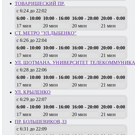
ТОВАРИЩЕСКИЙ ПР.
с 6:24 до 22:02
6:00 - 10:00
10:00 - 16:00
16:00 - 20:00
20:00 - 0:00
17 мин
20 мин
20 мин
21 мин
СТ. МЕТРО "УЛ.ДЫБЕНКО"
с 6:26 до 22:04
6:00 - 10:00
10:00 - 16:00
16:00 - 20:00
20:00 - 0:00
17 мин
20 мин
20 мин
21 мин
УЛ. ШОТМАНА. УНИВЕРСИТЕТ ТЕЛЕКОММУНИК
с 6:28 до 22:06
6:00 - 10:00
10:00 - 16:00
16:00 - 20:00
20:00 - 0:00
17 мин
20 мин
20 мин
21 мин
УЛ. КРЫЛЕНКО
с 6:29 до 22:07
6:00 - 10:00
10:00 - 16:00
16:00 - 20:00
20:00 - 0:00
17 мин
20 мин
20 мин
21 мин
ПР. БОЛЬШЕВИКОВ,33
с 6:31 до 22:09