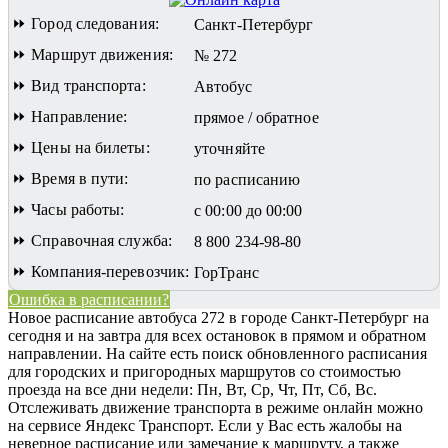
⏩ Город следования:
Санкт-Петербург
⏩ Маршрут движения:
№ 272
⏩ Вид транспорта:
Автобус
⏩ Направление:
прямое / обратное
⏩ Цены на билеты:
уточняйте
⏩ Время в пути:
по расписанию
⏩ Часы работы:
с 00:00 до 00:00
⏩ Справочная служба:
8 800 234-98-80
⏩ Компания-перевозчик:
ГорТранс
Ошибка в расписании?
Новое расписание автобуса 272 в городе Санкт-Петербург на
сегодня и на завтра для всех остановок в прямом и обратном
направлении. На сайте есть поиск обновленного расписания
для городских и пригородных маршрутов со стоимостью
проезда на все дни недели: Пн, Вт, Ср, Чт, Пт, Сб, Вс.
Отслеживать движение транспорта в режиме онлайн можно
на сервисе Яндекс Транспорт. Если у Вас есть жалобы на
неверное расписание или замечание к маршруту, а также