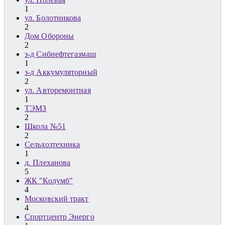
1
ул. Болотникова
2
Дом Обороны
2
з-д Сибнефтегазмаш
1
з-д Аккумуляторный
2
ул. Авторемонтная
1
ТЭМЗ
2
Школа №51
2
Сельхозтехника
1
д. Плеханова
5
ЖК "Колумб"
4
Московский тракт
4
Спортцентр Энерго