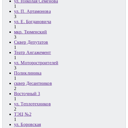
ул. Николая Семенова
1
ул. П. Артамонова
3
ул. Е. Богдановича
1
мкр. Тюменский
3
Сквер Депутатов
1
Театр Ангажемент
1
ул. Моторостроителей
3
Поликлиника
1
сквер Десантников
2
Восточный 3
1
ул. Теплотехников
2
ТЭЦ №2
1
ул. Боровская