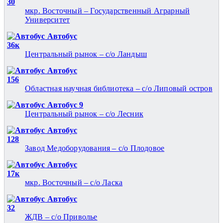
30
мкр. Восточный – Государственный Аграрный
Университет
Автобус
36к
Центральный рынок – с/о Ландыш
Автобус
156
Областная научная библиотека – с/о Липовый остров
Автобус 9
Центральный рынок – с/о Лесник
Автобус
128
Завод Медоборудования – с/о Плодовое
Автобус
17к
мкр. Восточный – с/о Ласка
Автобус
32
ЖДВ – с/о Приволье