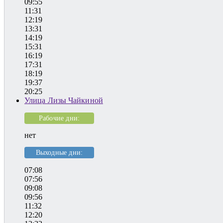
09:55
11:31
12:19
13:31
14:19
15:31
16:19
17:31
18:19
19:37
20:25
Улица Лизы Чайкиной
Рабочие дни:
нет
Выходные дни:
07:08
07:56
09:08
09:56
11:32
12:20