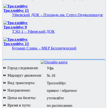
Троллейбус 15
Уфимский ДОК – Площадь им. Серго Орджоникидзе
Троллейбус 9
ТЭЦ-1 – Уфимский ДОК
Троллейбус 13
Бульвар Славы – МКР Белореченский
⏩ Город следования:
Уфа
⏩ Маршрут движения:
№ 18
⏩ Вид транспорта:
Троллейбус
⏩ Направление:
прямое / обратное
⏩ Цены на билеты:
уточняйте
⏩ Время в пути:
по расписанию