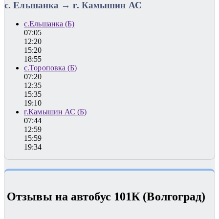
с. Ельшанка → г. Камышин АС
с.Ельшанка (Б)
07:05
12:20
15:20
18:55
с.Тороповка (Б)
07:20
12:35
15:35
19:10
г.Камышин АС (Б)
07:44
12:59
15:59
19:34
Отзывы на автобус 101К (Волгоград)