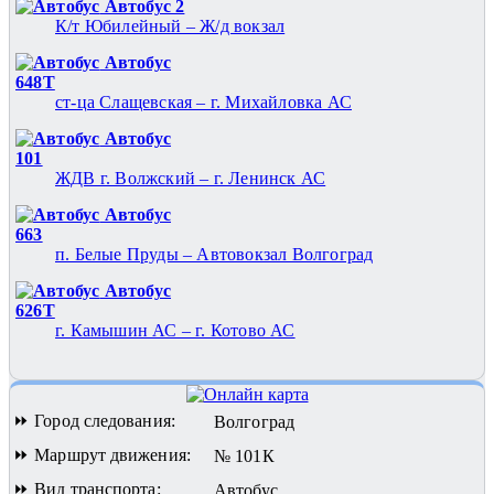
Автобус 2
К/т Юбилейный – Ж/д вокзал
Автобус
648Т
ст-ца Слащевская – г. Михайловка АС
Автобус
101
ЖДВ г. Волжский – г. Ленинск АС
Автобус
663
п. Белые Пруды – Автовокзал Волгоград
Автобус
626Т
г. Камышин АС – г. Котово АС
⏩ Город следования:
Волгоград
⏩ Маршрут движения:
№ 101К
⏩ Вид транспорта:
Автобус