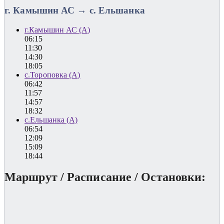
г. Камышин АС → с. Ельшанка
г.Камышин АС (А)
06:15
11:30
14:30
18:05
с.Тороповка (А)
06:42
11:57
14:57
18:32
с.Ельшанка (А)
06:54
12:09
15:09
18:44
Маршрут / Расписание / Остановки: