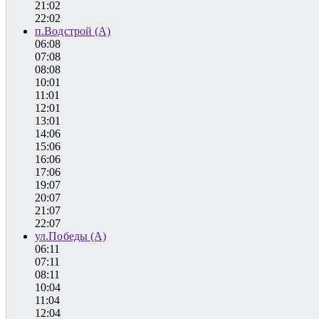
21:02
22:02
п.Водстрой (А)
06:08
07:08
08:08
10:01
11:01
12:01
13:01
14:06
15:06
16:06
17:06
19:07
20:07
21:07
22:07
ул.Победы (А)
06:11
07:11
08:11
10:04
11:04
12:04