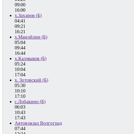
09:00
16:00
х.Захаров (Б)
04:41
09:21
16:21
х.Манойлин (Б)
05:04
09:44
16:44
х.Калмыков (Б)
05:24
10:04
17:04
х. Зотовский (Б)
05:30
10:10
17:10
с.Лобакино (Б)
06:03
10:43
17:43
Автовокзал Волгоград
07:44
12:24