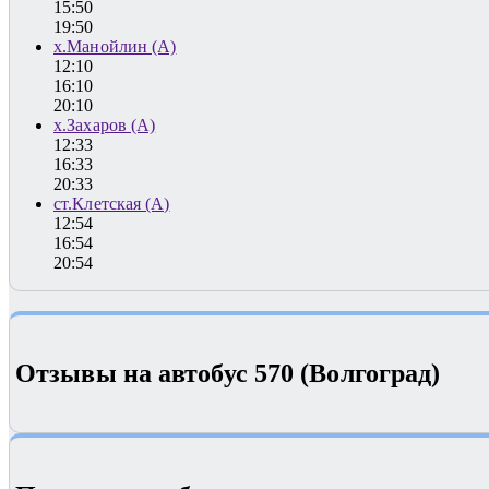
15:50
19:50
х.Манойлин (А)
12:10
16:10
20:10
х.Захаров (А)
12:33
16:33
20:33
ст.Клетская (А)
12:54
16:54
20:54
Отзывы на автобус 570 (Волгоград)