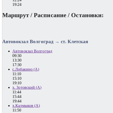
19:24
Маршрут / Расписание / Остановки:
Автовокзал Волгоград → ст. Клетская
Автовокзал Волгоград
09:30
13:30
17:30
с.Лобакино (А)
11:10
15:10
19:10
х. Зотовский (А)
11:44
15:44
19:44
х.Калмыков (А)
11:50