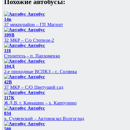
Похожие автобуcы:
Автобус
14в
37 микрорайон – ГП Магнит
Автобус
109В
32 МКР – С/о Степное-2
Автобус
118
Строитель – п. Пархоменко
Автобус
104Д
2-е проходные ВСПКЗ – с. Солянка
Автобус
42В
37 МКР – С/О Цветущий сад
Автобус
117К
Ж.Д.В. г. Камышин – х. Карпунино
Автобус
834
х. Суляевский – Автовокзал Волгоград
Автобус
588