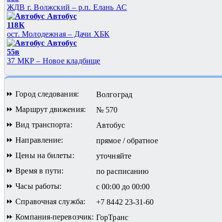
ЖДВ г. Волжский – р.п. Елань АС
Автобус
118К
ост. Молодежная – Дачи ХБК
Автобус
55в
37 МКР – Новое кладбище
⏩ Город следования:
Волгоград
⏩ Маршрут движения:
№ 570
⏩ Вид транспорта:
Автобус
⏩ Направление:
прямое / обратное
⏩ Цены на билеты:
уточняйте
⏩ Время в пути:
по расписанию
⏩ Часы работы:
с 00:00 до 00:00
⏩ Справочная служба:
+7 8442 23-31-60
⏩ Компания-перевозчик:
ГорТранс