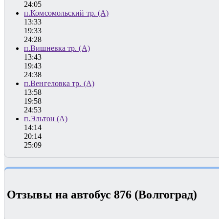
24:05
п.Комсомольский тр. (А)
13:33
19:33
24:28
п.Вишневка тр. (А)
13:43
19:43
24:38
п.Венгеловка тр. (А)
13:58
19:58
24:53
п.Эльтон (А)
14:14
20:14
25:09
Отзывы на автобус 876 (Волгоград)