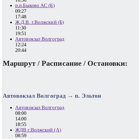
р.п.Быково АС (Б)
09:27
17:48
Ж.Д.В. г.Волжский (Б)
11:30
19:51
Автовокзал Волгоград
12:24
20:44
Маршрут / Расписание / Остановки:
Автовокзал Волгоград → п. Эльтон
Автовокзал Волгоград
08:00
14:00
18:55
ЖДВ г.Волжский (А)
08:59