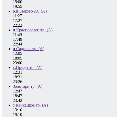
15:00
19:55
р.п.Быково АС (А)
11:27
17:27
22:22
п.Красноселец тр. (А)
11:49
17:49
22:44
п.Садовое тр. (А)
12:05
18:05
23:00
х.Прудентов (А)
12:31
18:31
23:26
Золотари тр. (А)
12:47
18:47
23:42
с.Кайсацкое тр. (А)
13:10
19:10