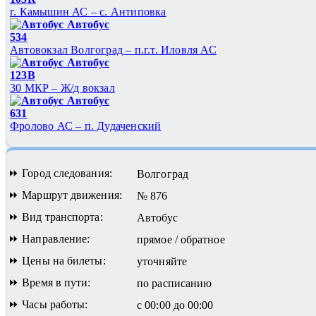
г. Камышин АС – с. Антиповка
Автобус
534
Автовокзал Волгоград – п.г.т. Иловля АС
Автобус
123В
30 МКР – Ж/д вокзал
Автобус
631
Фролово АС – п. Дудаченский
⏩ Город следования:
Волгоград
⏩ Маршрут движения:
№ 876
⏩ Вид транспорта:
Автобус
⏩ Направление:
прямое / обратное
⏩ Цены на билеты:
уточняйте
⏩ Время в пути:
по расписанию
⏩ Часы работы:
с 00:00 до 00:00