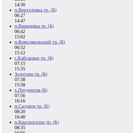
14:30
п.Венгеловка тр. (Б)
06:27
14:47
п.Вишневка тр. (Б)
06:42
15:02
п.Комсомольский тр. (Б)
06:52
15:12
с.Кайсацкое тр. (Б)
07:15
15:35
Золотари тр. (Б)
07:38
15:58
х.Прудентов (Б)
07:56
16:16
п.Садовое тр. (Б)
08:20
16:40
п.Красноселец тр. (Б)
08:35
16:56