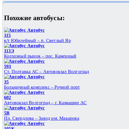
Похожие автобуcы:
Автобус
115
к/т Юбилейный – п. Светлый Яр
Автобус
113Э
Колхозный рынок – пос. Каменный
Автобус
593
Ст. Полтавка АС – Автовокзал Волгоград
Автобус
35
Больничный комплекс – Речной порт
Автобус
602
Автовокзал Волгоград – г. Камышин АС
Автобус
5В
Пл. Свердлова – Завод им. Макарова
Автобус
105К