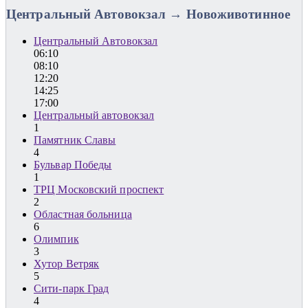
Центральный Автовокзал → Новоживотинное
Центральный Автовокзал
06:10
08:10
12:20
14:25
17:00
Центральный автовокзал
1
Памятник Славы
4
Бульвар Победы
1
ТРЦ Московский проспект
2
Областная больница
6
Олимпик
3
Хутор Ветряк
5
Сити-парк Град
4