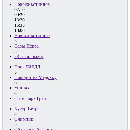
Новоживотинное
07:10
09:20
13:20
15:35
18:00
Новоживотинное
3
Сады Искра
3
23-й километр
2
Пост ГИБДД
5
Поворот на Медовку
6
Унипак
4
Сити-парк Град
5
Хутор Ветряк
4
Олимпик
5
Областная больница