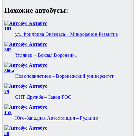
Похожие автобуcы:
Автобус
101
ул. Фридриха Энгельса – Микрорайон Развитие
Автобус
302
Углянец – Вокзал Воронеж-1
Автобус
366а
Новоподклетное – Воронежский университет
Автобус
79
СНТ Дружба – Завод ГОО
Автобус
152
Юго-Западная Автостанция – Рудкино
Автобус
58