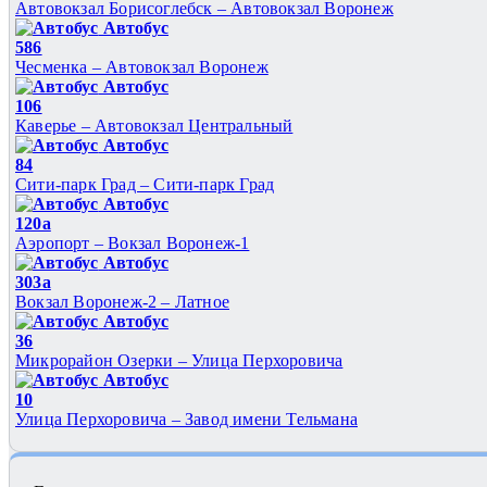
Автовокзал Борисоглебск – Автовокзал Воронеж
Автобус
586
Чесменка – Автовокзал Воронеж
Автобус
106
Каверье – Автовокзал Центральный
Автобус
84
Сити-парк Град – Сити-парк Град
Автобус
120а
Аэропорт – Вокзал Воронеж-1
Автобус
303а
Вокзал Воронеж-2 – Латное
Автобус
36
Микрорайон Озерки – Улица Перхоровича
Автобус
10
Улица Перхоровича – Завод имени Тельмана