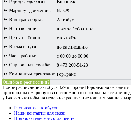
⏩ Город следования:
Воронеж
⏩ Маршрут движения:
№ 329
⏩ Вид транспорта:
Автобус
⏩ Направление:
прямое / обратное
⏩ Цены на билеты:
уточняйте
⏩ Время в пути:
по расписанию
⏩ Часы работы:
с 00:00 до 00:00
⏩ Справочная служба:
8 473 260-51-23
⏩ Компания-перевозчик:
ГорТранс
Ошибка в расписании?
Новое расписание автобуса 329 в городе Воронеж на сегодня и 
пригородных маршрутов со стоимостью проезда на все дни недел
у Вас есть жалобы на неверное расписание или замечание к ма
Расписание автобусов
Наши контакты для связи
Пользовательское соглашение