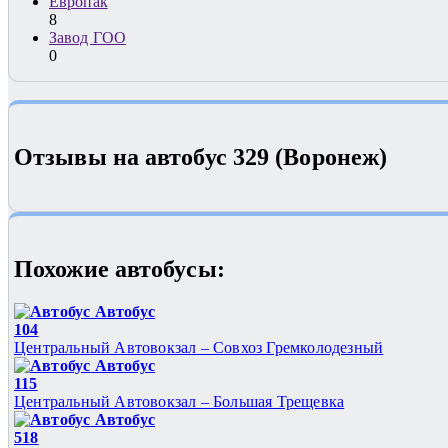
Европак
8
Завод ГОО
0
Отзывы на автобус 329 (Воронеж)
Похожие автобуcы:
Автобус
104
Центральный Автовокзал – Совхоз Гремколодезный
Автобус
115
Центральный Автовокзал – Большая Трещевка
Автобус
518