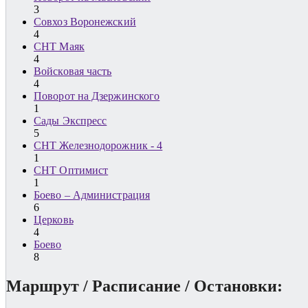
3
Совхоз Воронежский
4
СНТ Маяк
4
Войсковая часть
4
Поворот на Дзержинского
1
Сады Экспресс
5
СНТ Железнодорожник - 4
1
СНТ Оптимист
1
Боево – Администрация
6
Церковь
4
Боево
8
Маршрут / Расписание / Остановки: