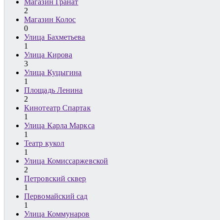
Магазин Гранат
2
Магазин Колос
0
Улица Бахметьева
1
Улица Кирова
3
Улица Куцыгина
1
Площадь Ленина
2
Кинотеатр Спартак
1
Улица Карла Маркса
1
Театр кукол
1
Улица Комиссаржевской
2
Петровский сквер
1
Первомайский сад
1
Улица Коммунаров