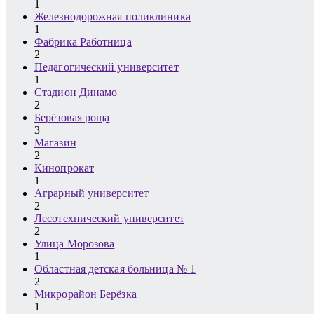
1
Железнодорожная поликлиника
1
Фабрика Работница
2
Педагогический университет
1
Стадион Динамо
2
Берёзовая роща
3
Магазин
2
Кинопрокат
1
Аграрный университет
2
Лесотехнический университет
2
Улица Морозова
1
Областная детская больница № 1
2
Микрорайон Берёзка
1