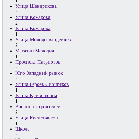
1
Улица Шендрикова
2
Улица Комарова
2
Улица Комарова
1
Улица Молодогвардейцев
2
Магазин Мелодия
1
Проспект Патриотов
2
Юго-Западный рынок
2
Улица Героев Сибиряков
1
Улица Кривошеина
1
Военных строителей
2
Улица Космонавтов
1
Школа
2