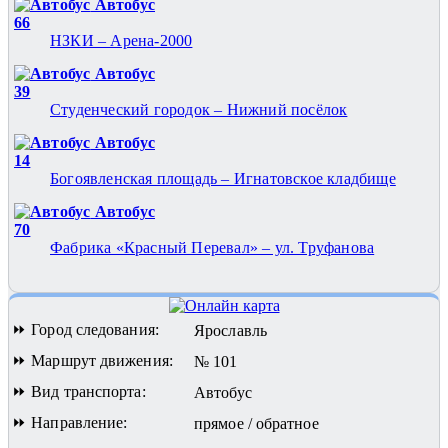
Автобус
66
НЗКИ – Арена-2000
Автобус
39
Студенческий городок – Нижний посёлок
Автобус
14
Богоявленская площадь – Игнатовское кладбище
Автобус
70
Фабрика «Красный Перевал» – ул. Труфанова
⏩ Город следования:
Ярославль
⏩ Маршрут движения:
№ 101
⏩ Вид транспорта:
Автобус
⏩ Направление:
прямое / обратное